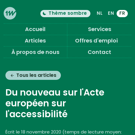
Thème sombre
NL
EN
FR
Le thème de couleur est maintenant "
c
Changer le mode clair/sombre
Eleven Ways (Home)
Accueil
Services
Articles
Offres d'emploi
À propos de nous
Contact
Tous les articles
Du nouveau sur l'Acte
européen sur
l'accessibilité
Écrit le 18 novembre 2020
(
temps de lecture moyen: