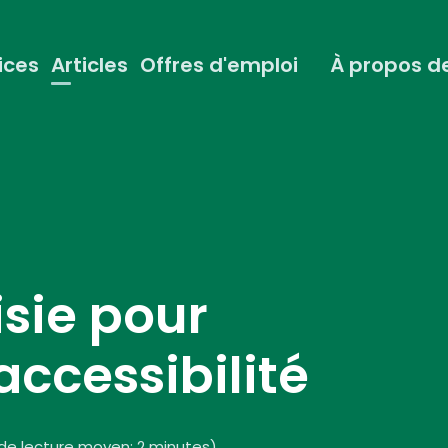
ices
Articles
Offres d'emploi
À propos d
isie pour
accessibilité
e lecture moyen: 2 minutes
)