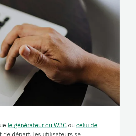
 que
le générateur du W3C
ou
celui de
 de départ, les utilisateurs se