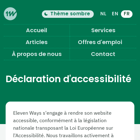
Thème sombre
NL
EN
FR
Le thème de couleur est maintenant "
c
Changer le mode clair/sombre
Eleven Ways (Home)
Accueil
Services
Articles
Offres d'emploi
À propos de nous
Contact
Déclaration d'accessibilité
Eleven Ways s'engage à rendre son website
accessible, conformément à la législation
nationale transposant la Loi Européenne sur
l'Accessibilité. Nous travaillons activement à