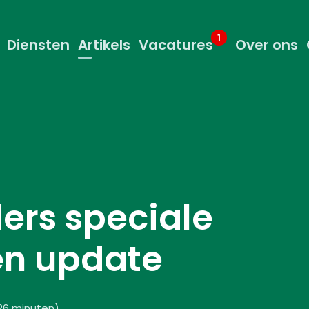
1
Diensten
Artikels
Vacatures
Over ons
ers speciale
en update
 26 minuten
)