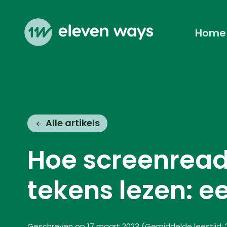
Home
Eleven Ways (Home)
Alle artikels
Hoe screenread
tekens lezen: e
Geschreven op 17 maart 2023
(
Gemiddelde leestijd: