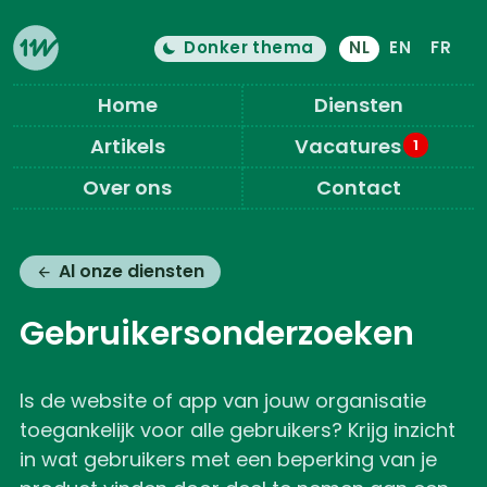
Donker thema
NL
EN
FR
Kleurenthema is nu "
licht
"
Schakel licht/donker modus
Eleven Ways (Home)
Home
Diensten
Artikels
Vacatures
1
Over ons
Contact
Al onze diensten
Gebruikersonderzoeken
Is de website of app van jouw organisatie
toegankelijk voor alle gebruikers? Krijg inzicht
in wat gebruikers met een beperking van je